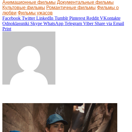
Анимационные фильмы
Документальные фильмы
Культовые фильмы
Романтичные фильмы
Фильмы о
любви
Фильмы ужасов
Facebook
Twitter
LinkedIn
Tumblr
Pinterest
Reddit
VKontakte
Odnoklassniki
Skype
WhatsApp
Telegram
Viber
Share via Email
Print
Related Articles