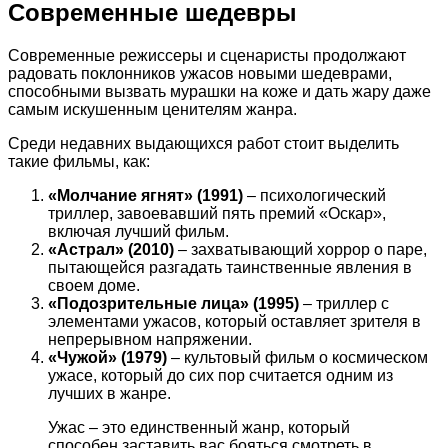
Современные шедевры
Современные режиссеры и сценаристы продолжают
радовать поклонников ужасов новыми шедеврами,
способными вызвать мурашки на коже и дать жару даже
самым искушенным ценителям жанра.
Среди недавних выдающихся работ стоит выделить
такие фильмы, как:
«Молчание ягнят» (1991)
– психологический
триллер, завоевавший пять премий «Оскар»,
включая лучший фильм.
«Астрал» (2010)
– захватывающий хоррор о паре,
пытающейся разгадать таинственные явления в
своем доме.
«Подозрительные лица» (1995)
– триллер с
элементами ужасов, который оставляет зрителя в
непрерывном напряжении.
«Чужой» (1979)
– культовый фильм о космическом
ужасе, который до сих пор считается одним из
лучших в жанре.
Ужас – это единственный жанр, который
способен заставить вас бояться смотреть в