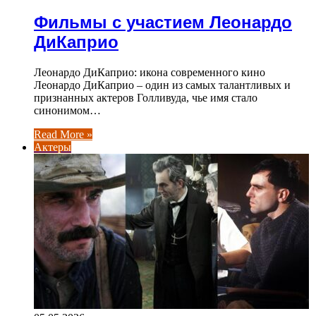
Фильмы с участием Леонардо
ДиКаприо
Леонардо ДиКаприо: икона современного кино
Леонардо ДиКаприо – один из самых талантливых и
признанных актеров Голливуда, чье имя стало
синонимом…
Read More »
Актеры